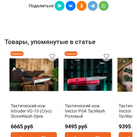
Поделиться:
Товары, упомянутые в статье
Новинка
Новинка
Тактический нож
Тактический нож
Тактиче
Intruder VG-10 (Cryo)
Vector PGK TacWash
Vector Sl
StoneWash Орех
Розовый
TacWash
6665 руб
9495 руб
9395 р