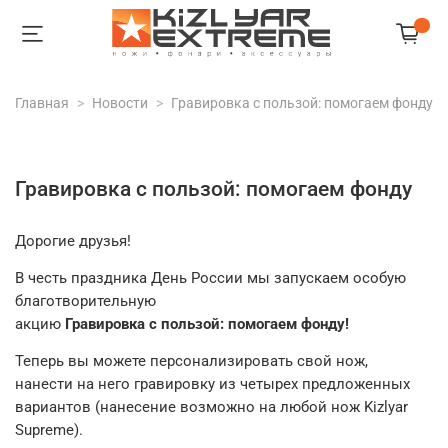
Главная
Новости
Гравировка с пользой: помогаем фонду
Гравировка с пользой: помогаем фонду
Дорогие
друзья!
В
честь
праздника
День
России
мы
запускаем
особую
благотворительную
акцию
Гравировка
с
пользой:
помогаем
фонду!
Теперь
вы
можете
персонализировать
свой
нож,
нанести
на
него
гравировку
из четырех предложенных
вариантов (нанесение возможно на любой нож Kizlyar
Supreme).