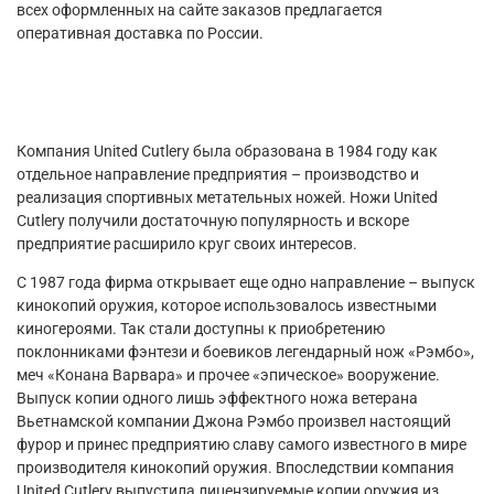
всех оформленных на сайте заказов предлагается
оперативная доставка по России.
Компания United Cutlery была образована в 1984 году как
отдельное направление предприятия – производство и
реализация спортивных метательных ножей. Ножи United
Cutlery получили достаточную популярность и вскоре
предприятие расширило круг своих интересов.
С 1987 года фирма открывает еще одно направление – выпуск
кинокопий оружия, которое использовалось известными
киногероями. Так стали доступны к приобретению
поклонниками фэнтези и боевиков легендарный нож «Рэмбо»,
меч «Конана Варвара» и прочее «эпическое» вооружение.
Выпуск копии одного лишь эффектного ножа ветерана
Вьетнамской компании Джона Рэмбо произвел настоящий
фурор и принес предприятию славу самого известного в мире
производителя кинокопий оружия. Впоследствии компания
United Cutlery выпустила лицензируемые копии оружия из