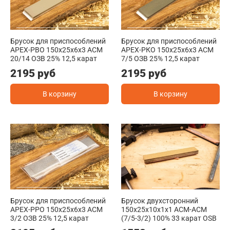
Брусок для приспособлений
Брусок для приспособлений
АРЕХ-РВО 150x25x6x3 АСМ
АРЕХ-РКО 150x25x6x3 АСМ
20/14 ОЗВ 25% 12,5 карат
7/5 ОЗВ 25% 12,5 карат
2195 руб
2195 руб
В корзину
В корзину
Брусок для приспособлений
Брусок двухсторонний
АРЕХ-РРО 150x25x6x3 АСМ
150х25х10х1х1 ACM-ACM
3/2 ОЗВ 25% 12,5 карат
(7/5-3/2) 100% 33 карат OSB