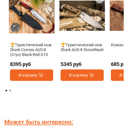
🏆Туристический нож
🏆Туристический нож
Кожаные
Shark Convex AUS-8
Shark AUS-8 StoneWash
(Cryo) Black-Red G10
8395 руб
5345 руб
685 ру
В корзину
В корзину
В ко
Может быть интересно: