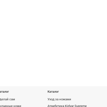
аталог
Каталог
делай сам
Уход за ножами
кладные ножи
Атрибутика Kizlyar Supreme