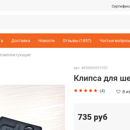
Сертифик
та
Доставка
Новости
Отзывы (1857)
Частые вопрос
Комплектующие
арт.
4650065051552
Клипса для ш
(4)
В и
735 руб