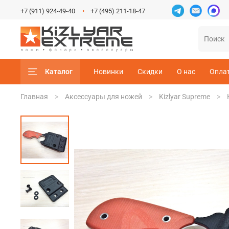
+7 (911) 924-49-40
+7 (495) 211-18-47
Каталог
Новинки
Скидки
О нас
Опла
Главная
Аксессуары для ножей
Kizlyar Supreme