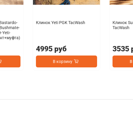
Bastardo-
Клинок Yeti PGK TacWash
Клинок Sur
-Bushmate-
TacWash
-Yeti-
инт+муфта)
4995 руб
3535 
В корзину
В