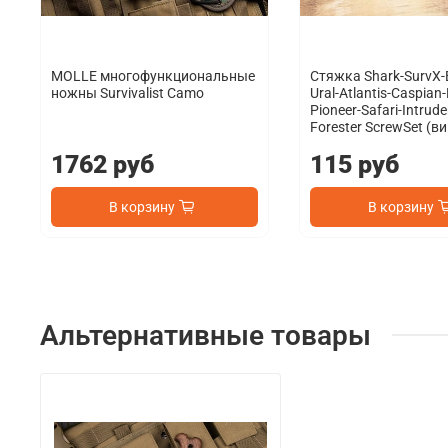
MOLLE многофункциональные
Стяжка Shark-SurvX-
ножны Survivalist Camo
Ural-Atlantis-Caspian
Pioneer-Safari-Intruder
Forester ScrewSet (в
1762 руб
115 руб
В корзину
В корзину
Альтернативные товары