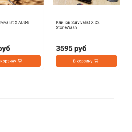
vivalist X AUS-8
Клинок Survivalist X D2
StoneWash
руб
3595 руб
 корзину
В корзину