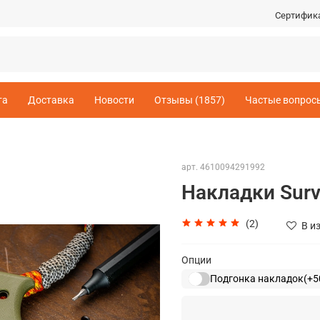
Сертифик
та
Доставка
Новости
Отзывы (1857)
Частые вопрос
арт.
4610094291992
Накладки Survi
(2)
В и
Опции
Подгонка накладок
(+
5