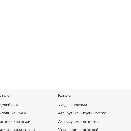
аталог
Каталог
делай сам
Уход за ножами
кладные ножи
Атрибутика Kizlyar Supreme
актические ножи
Аксессуары для ножей
уристические ножи
Украшения для ножей