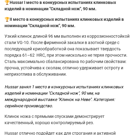
🏆Hussar I место в конкурсных испытаниях клинковых
изделий в номинации "Складной нож", 90 мм.
🏆II место в конкурсных испытаниях клинковых изделий в
номинации "Складной нож", 90 мм.
Узкий клинок длиной 96 мм выполнен из коррозионностойкой
стали
VG-10.
После фирменной закалки в азотной среде с
последующей криообработкой она показывает твердость
порядка 61–62
HRC
, при этом нисколько не теряя прочности.
Сталь максимально сбалансирована по рабочим свойствам:
прочна, устойчива к сколам, отлично удерживает остроту и
неприхотлива в обслуживании.
Hussar занял 1 место в конкурсных испытаниях клинковых
изделий в номинации "Складной нож", 90 мм, на
международной выставке "Клинок на Неве". Категория:
серийное производство.
Клинок ножа с прямыми спусками демонстрирует
качественный, хорошо контролируемый рез.
Hussar
отлично подойдет как для строгания и активной