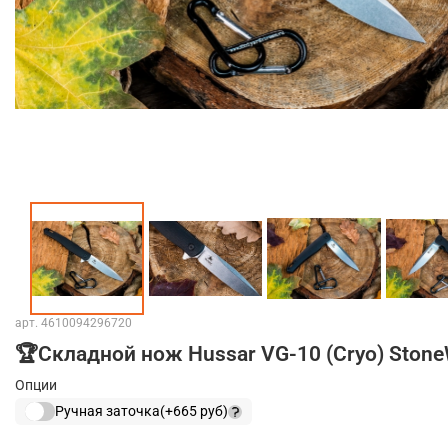
арт.
4610094296720
🏆Складной нож Hussar VG-10 (Cryo) Ston
Опции
Ручная заточка
(+
665 руб
)