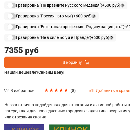
Гравировка "Не дразните Русского медведя"
(+
600 руб
)
Гравировка "Россия - это мы"
(+
600 руб
)
Гравировка "Есть такая профессия - Родину защищать"
(+
6
Гравировка "Не в силе Бог, а в Правде"
(+
600 руб
)
7355 руб
В корзину
Нашли дешевле?
Снизим цену!
Добавить в срав
(8)
В избранное
Hussar
отлично подойдет как для строгания и активной работы 
лагере, так и для повседневных городских задач типа вскрытия
или отрезания скотча.