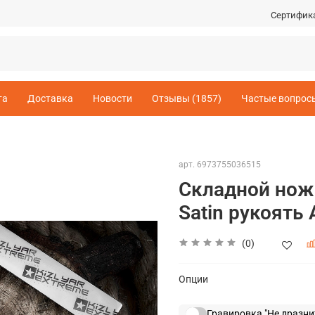
Сертифик
та
Доставка
Новости
Отзывы (1857)
Частые вопрос
арт.
6973755036515
Складной нож 
Satin рукоять
(0)
Опции
Гравировка "Не дразни