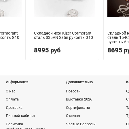
Cormorant
Складной нож Kizer Cormorant
Складной н
укоять G10
сталь S35VN Satin рукоять G10
сталь 154
рукоять А
8995 руб
8695 р
Информация
Дополнительно
К
О нас
Новости
С
Оплата
Выставки 2026
С
Доставка
Сертификаты
Т
Личный кабинет
Отзывы
Т
Политика
Частые Вопросы
О