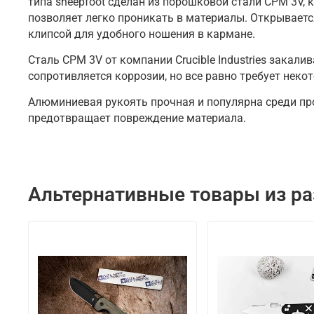
типа sheepfoot сделан из порошковой стали CPM 3V,
позволяет легко проникать в материалы. Открываетс
клипсой для удобного ношения в кармане.
Сталь CPM 3V от компании Crucible Industries закал
сопротивляется коррозии, но все равно требует некот
Алюминиевая рукоять прочная и популярна среди пр
предотвращает повреждение материала.
Альтернативные товары из ра