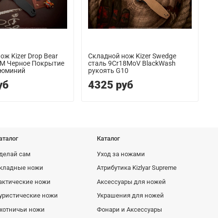
ож Kizer Drop Bear
Складной нож Kizer Swedge
С
CM Черное Покрытие
сталь 9Cr18MoV BlackWash
C
люминий
рукоять G10
Р
уб
4325 руб
аталог
Каталог
делай сам
Уход за ножами
кладные ножи
Атрибутика Kizlyar Supreme
актические ножи
Аксессуары для ножей
уристические ножи
Украшения для ножей
хотничьи ножи
Фонари и Аксессуары