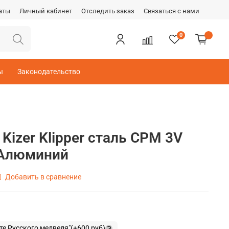
аты
Личный кабинет
Отследить заказ
Связаться с нами
0
ы
Законодательство
Kizer Klipper сталь CPM 3V
 Алюминий
Добавить в сравнение
те Русского медведя"
(+
600 руб
)