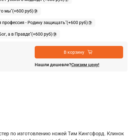
то мы"
(+
600 руб
)
я профессия - Родину защищать"
(+
600 руб
)
ог, а в Правде"
(+
600 руб
)
В корзину
Нашли дешевле?
Снизим цену!
астер по изготовлению ножей Тим Кингсфорд. Клинок