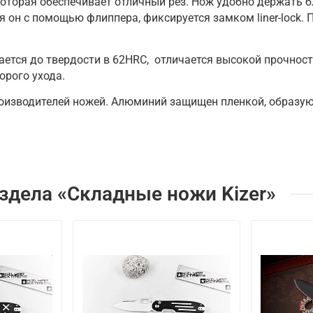
 которая обеспечивает отличный рез. Нож удобно держать 
я он с помощью флиппера, фиксируется замком liner-lock
ивается до твердости в 62HRC, отличается высокой прочнос
орого ухода.
оизводителей ножей. Алюминий защищен пленкой, образующ
здела «Складные ножи Kizer»