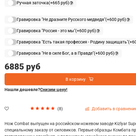
Ручная заточка
(+
665 руб
)
Гравировка "Не дразните Русского медведя"
(+
600 руб
)
Гравировка "Россия - это мы"
(+
600 руб
)
Гравировка "Есть такая профессия - Родину защищать"
(+
6
Гравировка "Не в силе Бог, а в Правде"
(+
600 руб
)
6885 руб
В корзину
Нашли дешевле?
Снизим цену!
Добавить в сравнени
(8)
Нож Combat выпущен на российском ножевом заводе Kizlyar Sup
специальному заказу от силовиков. Первые образцы Комбата п