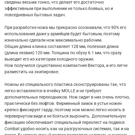
сведены весьма тонко, что делает его достаточно
эффективным при выполнении не только боевых, но и
повседневных бытовых задач.
При разработке ножа мы прекрасно осознавали, что 90% его
использования даже у армейцев будет бытовым, поэтому
изначально сделали нож максимально рабочим.
Общая длина клинка составляет 128 мм, полезная длина
(длина лезвия) 120 мм. Толщина по обуху 6.1 мм, что сразу
выводит его из категории холодного оружия.
Нож получился существенно компактнее Вектора, и его легче
разместить на экипировке.
Ножны из специального пластика сконструированы так, что
легко вставляются в ячейку MOLLE и не требуют
дополнительных переходников. Нож сидит в них очень плотно,
практически без люфтов. Фирменный замок в устье ножен
крепко фиксирует гарду, поэтому нож можно легко носить в
перевернутом виде и не бояться выронить. Дополнительную
фиксацию обеспечивает специальный перехлест на подвесе.
Combat удобно носить как на разгрузочных системах, так и на
поясе. Быстросъемный подвес позволяет надевать и снимать