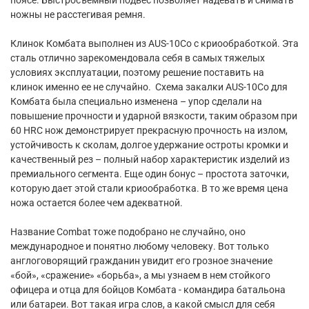
ножны не расстегивая ремня.
Клинок Комбата выполнен из AUS-10Co с криообработкой. Эта
сталь отлично зарекомендовала себя в самых тяжелых
условиях эксплуатации, поэтому решение поставить на
клинок именно ее не случайно. Схема закалки AUS-10Co для
Комбата была специально изменена – упор сделали на
повышение прочности и ударной вязкости, таким образом при
60 HRC нож демонстрирует прекрасную прочность на излом,
устойчивость к сколам, долгое удержание остроты кромки и
качественный рез – полный набор характеристик изделий из
премиального сегмента. Еще один бонус – простота заточки,
которую дает этой стали криообработка. В то же время цена
ножа остается более чем адекватной.
Название Combat тоже подобрано не случайно, оно
международное и понятно любому человеку. Вот только
англоговорящий гражданин увидит его грозное значение
«бой», «сражение» «борьба», а мы узнаем в нем стойкого
офицера и отца для бойцов Комбата - командира батальона
или батареи. Вот такая игра слов, а какой смысл для себя