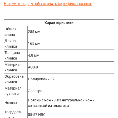
Нажмите сюда, чтобы скачать сертификат на нож.
Характеристики
Общая
285 мм
длина
Длина
165 мм
клинка
Толщина
4.8 мм
клинка
Материал
AUS-8
клинка
Обработка
Полированный
клинка
Материал
Эластрон
рукояти
Поясные ножны из натуральной кожи
Ножны
со всавкой из пластика
Твердость
55-57 HRC
стали