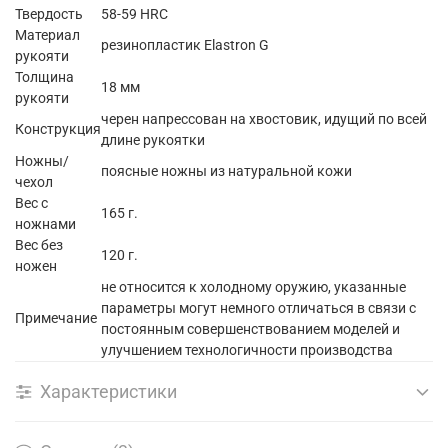
Твердость
58-59 HRC
Материал
резинопластик Elastron G
рукояти
Толщина
18 мм
рукояти
черен напрессован на хвостовик, идущий по всей
Конструкция
длине рукоятки
Ножны/
поясные ножны из натуральной кожи
чехол
Вес с
165 г.
ножнами
Вес без
120 г.
ножен
не относится к холодному оружию, указанные
параметры могут немного отличаться в связи с
Примечание
постоянным совершенствованием моделей и
улучшением технологичности производства
Характеристики