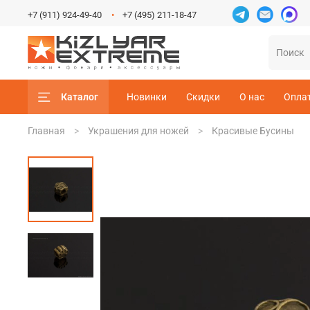
+7 (911) 924-49-40
+7 (495) 211-18-47
Каталог
Новинки
Скидки
О нас
Опла
Главная
Украшения для ножей
Красивые Бусины