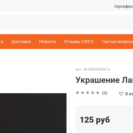
Сертифик
та
Доставка
Новости
Отзывы (1857)
Частые вопрос
арт.
4610094293613
Украшение Ла
(0)
В и
125 руб