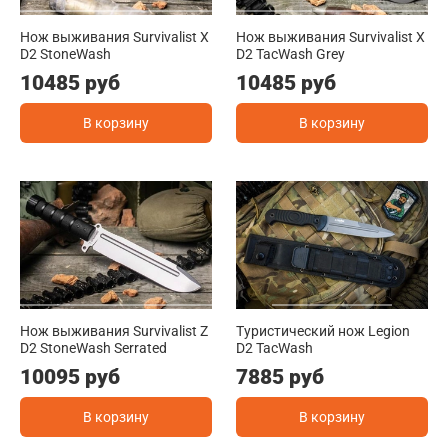
Нож выживания Survivalist X
Нож выживания Survivalist X
D2 StoneWash
D2 TacWash Grey
10485 руб
10485 руб
В корзину
В корзину
Нож выживания Survivalist Z
Туристический нож Legion
D2 StoneWash Serrated
D2 TacWash
10095 руб
7885 руб
В корзину
В корзину