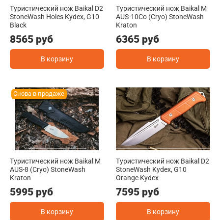
Туристический нож Baikal D2
Туристический нож Baikal M
StoneWash Holes Kydex, G10
AUS-10Co (Cryo) StoneWash
Black
Kraton
8565 руб
6365 руб
В корзину
В корзину
Снова в продаже
Туристический нож Baikal M
Туристический нож Baikal D2
AUS-8 (Cryo) StoneWash
StoneWash Kydex, G10
Kraton
Orange Kydex
5995 руб
7595 руб
В корзину
В корзину