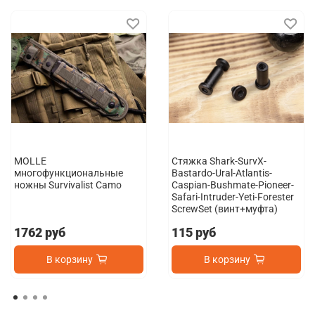
MOLLE
Стяжка Shark-SurvX-
многофункциональные
Bastardo-Ural-Atlantis-
ножны Survivalist Camo
Caspian-Bushmate-Pioneer-
Safari-Intruder-Yeti-Forester
ScrewSet (винт+муфта)
1762 руб
115 руб
В корзину
В корзину