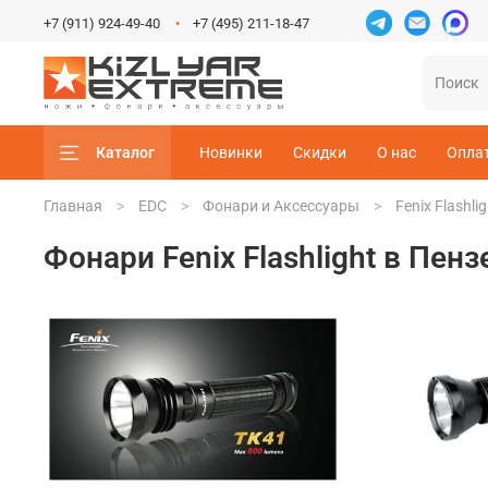
+7 (911) 924-49-40
+7 (495) 211-18-47
Каталог
Новинки
Скидки
О нас
Опла
Главная
EDC
Фонари и Аксессуары
Fenix Flashlig
Фонари Fenix Flashlight в Пенз