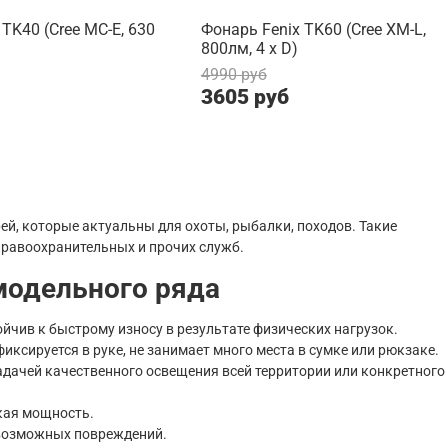
TK40 (Cree MC-E, 630
Фонарь Fenix TK60 (Cree XM-L,
800лм, 4 x D)
4990 руб
3605 руб
рей, которые актуальны для охоты, рыбалки, походов. Такие
правоохранительных и прочих служб.
модельного ряда
йчив к быстрому износу в результате физических нагрузок.
ксируется в руке, не занимает много места в сумке или рюкзаке.
задачей качественного освещения всей территории или конкретного
кая мощность.
 возможных повреждений.