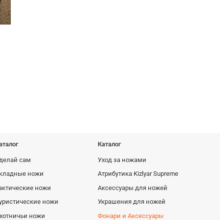
Чехол для Стерх-1/Стриж ABS
Ножны Sturm
325 руб
1315 ру
аталог
Каталог
делай сам
Уход за ножами
кладные ножи
Атрибутика Kizlyar Supreme
актические ножи
Аксессуары для ножей
уристические ножи
Украшения для ножей
хотничьи ножи
Фонари и Аксессуары