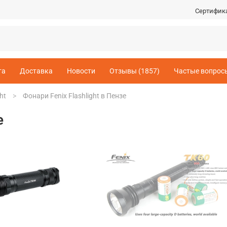
Сертифик
та
Доставка
Новости
Отзывы (1857)
Частые вопрос
ht
Фонари Fenix Flashlight в Пензе
е