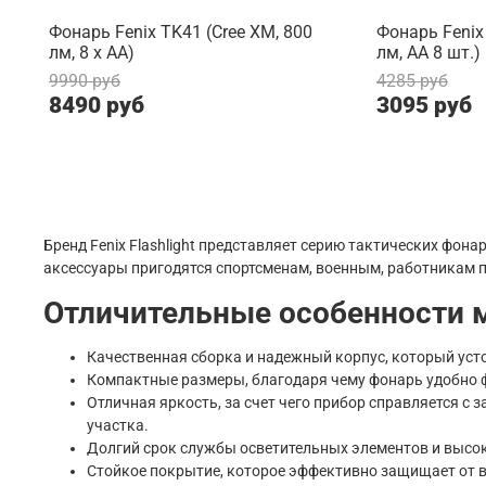
Фонарь Fenix TK41 (Cree XM, 800
Фонарь Fenix 
лм, 8 х АА)
лм, AA 8 шт.)
9990 руб
4285 руб
8490 руб
3095 руб
Бренд Fenix Flashlight представляет серию тактических фона
аксессуары пригодятся спортсменам, военным, работникам 
Отличительные особенности 
Качественная сборка и надежный корпус, который усто
Компактные размеры, благодаря чему фонарь удобно фи
Отличная яркость, за счет чего прибор справляется с 
участка.
Долгий срок службы осветительных элементов и высо
Стойкое покрытие, которое эффективно защищает от