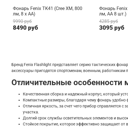
Фонарь Fenix TK41 (Cree XM, 800
Фонарь Fenix 
лм, 8 х АА)
лм, AA 8 шт.)
9990 руб
4285 руб
8490 руб
3095 руб
Бренд Fenix Flashlight представляет серию тактических фона
аксессуары пригодятся спортсменам, военным, работникам 
Отличительные особенности 
Качественная сборка и надежный корпус, который усто
Компактные размеры, благодаря чему фонарь удобно фи
Отличная яркость, за счет чего прибор справляется с 
участка.
Долгий срок службы осветительных элементов и высо
Стойкое покрытие, которое эффективно защищает от