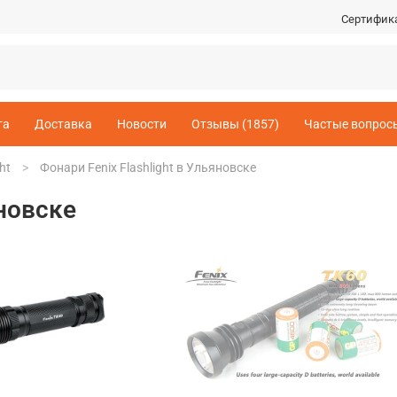
Сертифик
та
Доставка
Новости
Отзывы (1857)
Частые вопрос
ht
Фонари Fenix Flashlight в Ульяновске
яновске