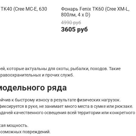
TK40 (Cree MC-E, 630
Фонарь Fenix TK60 (Cree XM-L,
800лм, 4 x D)
4990 руб
3605 руб
рей, которые актуальны для охоты, рыбалки, походов. Такие
правоохранительных и прочих служб.
модельного ряда
йчив к быстрому износу в результате физических нагрузок.
ксируется в руке, не занимает много места в сумке или рюкзаке.
задачей качественного освещения всей территории или конкретного
кая мощность.
 возможных повреждений.