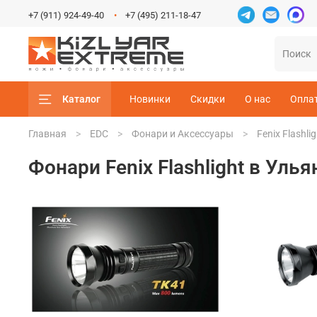
+7 (911) 924-49-40
+7 (495) 211-18-47
Каталог
Новинки
Скидки
О нас
Опла
Главная
EDC
Фонари и Аксессуары
Fenix Flashlig
Фонари Fenix Flashlight в Уль