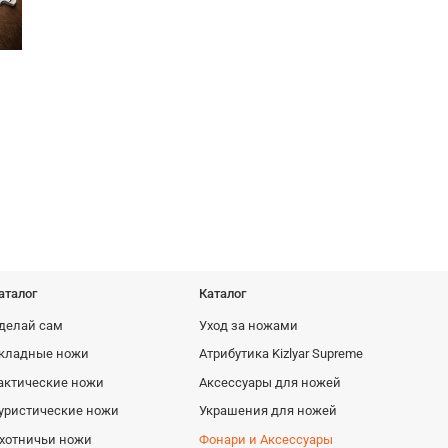
MOLLE многофункциональные
Кожаные но
ножны Outdoor Black
1665 руб
1095 ру
аталог
Каталог
делай сам
Уход за ножами
кладные ножи
Атрибутика Kizlyar Supreme
актические ножи
Аксессуары для ножей
уристические ножи
Украшения для ножей
хотничьи ножи
Фонари и Аксессуары