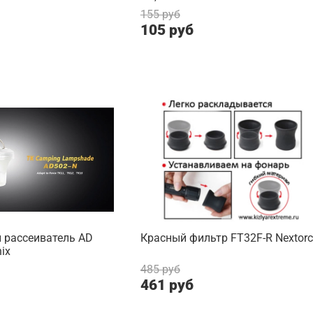
155 руб
105 руб
 рассеиватель AD
Красный фильтр FT32F-R Nextor
ix
485 руб
461 руб