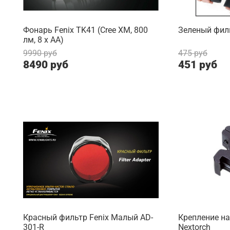
Фонарь Fenix TK41 (Cree XM, 800
Зеленый филь
лм, 8 х АА)
9990 руб
475 руб
8490 руб
451 руб
Красный фильтр Fenix Малый AD-
Крепление н
301-R
Nextorch