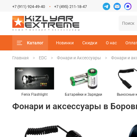
+7 (911) 924-49-40
+7 (495) 211-18-47
Каталог
Новинки
Скидки
О нас
Опла
Главная
EDC
Фонари и Аксессуары
Фонари и ак
Fenix Flashlight
Батарейки и Зарядки
Выносные 
Фонари и аксессуары в Боров