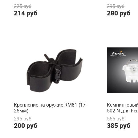
225 руб
295 руб
214 руб
280 руб
Крепление на оружие RM81 (17-
Кемпинговый
25мм)
502 N для Fen
295 руб
555 руб
200 руб
385 руб