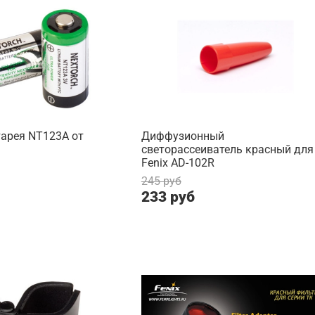
тарея NT123A от
Диффузионный
светорассеиватель красный для
Fenix AD-102R
245 руб
233 руб