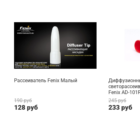
Рассеиватель Fenix Малый
Диффузионн
светорассеи
Fenix AD-101
190 руб
245 руб
128 руб
233 руб