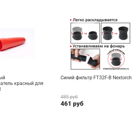
ый
Синий фильтр FT32F-B Nextorch
ватель красный для
R
485 руб
461 руб