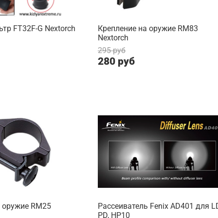
тр FT32F-G Nextorch
Крепление на оружие RM83
Nextorch
295 руб
280 руб
а оружие RM25
Рассеиватель Fenix AD401 для LD
PD, HP10