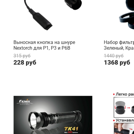
Выносная кнопка на шнуре
Набор фильтр
Nextorch для P1, P3 и P6B
Зеленый, Кр
315 руб
1440 руб
228 руб
1368 руб