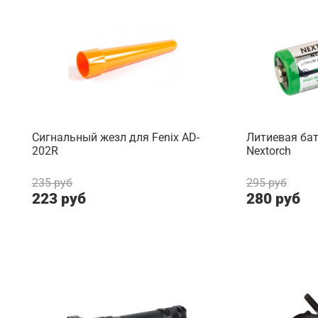
Сигнальный жезл для Fenix AD-
Литиевая ба
202R
Nextorch
235 руб
295 руб
223 руб
280 руб