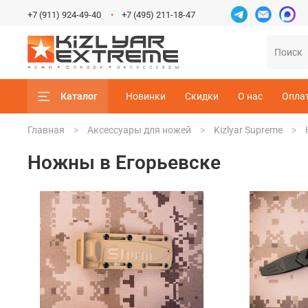
+7 (911) 924-49-40
+7 (495) 211-18-47
Каталог
Новинки
Скидки
О нас
Опла
Главная
Аксессуары для ножей
Kizlyar Supreme
Ножны в Егорьевске