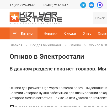
+7 (911) 924-49-40
+7 (495) 211-18-47
Каталог
Новинки
Скидки
О нас
Опла
Главная
Все для выживания
Огниво
Огниво в Э
Огниво в Электростали
В данном разделе пока нет товаров. Мы
Огниво для розжига Ognivopro является полезным дополнени
наличии которого нужно заботиться при планировании похода
которого можно погреться. Также на нем удастся приготовит