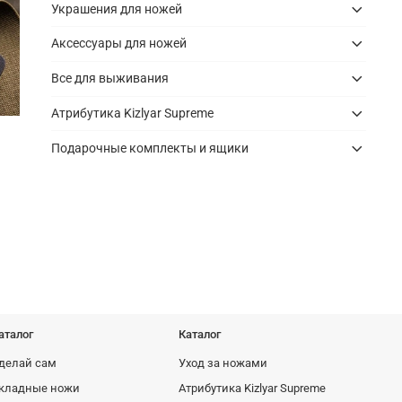
Украшения для ножей
Аксессуары для ножей
Все для выживания
Атрибутика Kizlyar Supreme
Подарочные комплекты и ящики
Ножны Vector из полипропилена с
Кожаные но
подвесом и стяжками, Черные
1495 руб
745 руб
аталог
Каталог
делай сам
Уход за ножами
кладные ножи
Атрибутика Kizlyar Supreme