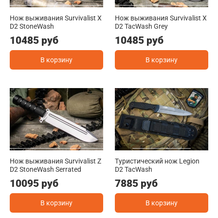
Нож выживания Survivalist X
Нож выживания Survivalist X
D2 StoneWash
D2 TacWash Grey
10485 руб
10485 руб
В корзину
В корзину
Нож выживания Survivalist Z
Туристический нож Legion
D2 StoneWash Serrated
D2 TacWash
10095 руб
7885 руб
В корзину
В корзину