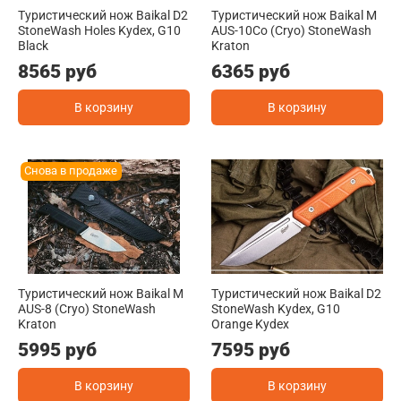
Туристический нож Baikal D2
Туристический нож Baikal M
StoneWash Holes Kydex, G10
AUS-10Co (Cryo) StoneWash
Black
Kraton
8565 руб
6365 руб
В корзину
В корзину
Снова в продаже
Туристический нож Baikal M
Туристический нож Baikal D2
AUS-8 (Cryo) StoneWash
StoneWash Kydex, G10
Kraton
Orange Kydex
5995 руб
7595 руб
В корзину
В корзину