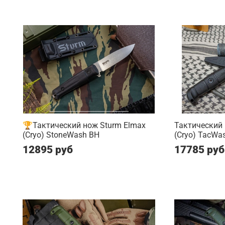
🏆Тактический нож Sturm Elmax
Тактический 
(Cryo) StoneWash BH
(Cryo) TacWa
12895 руб
17785 руб