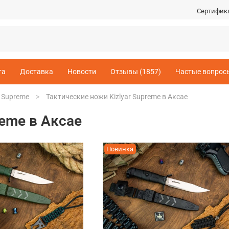
Сертифик
та
Доставка
Новости
Отзывы (1857)
Частые вопрос
r Supreme
Тактические ножи Kizlyar Supreme в Аксае
reme в Аксае
Новинка