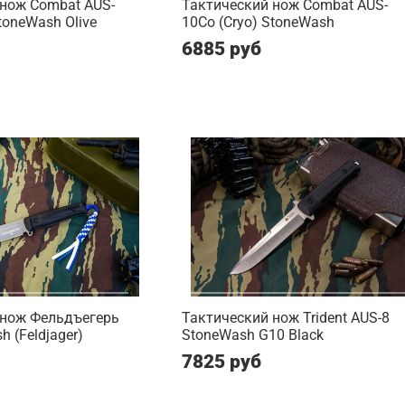
 нож Combat AUS-
Тактический нож Combat AUS-
toneWash Olive
10Co (Cryo) StoneWash
6885 руб
 нож Фельдъегерь
Тактический нож Trident AUS-8
 (Feldjager)
StoneWash G10 Black
7825 руб