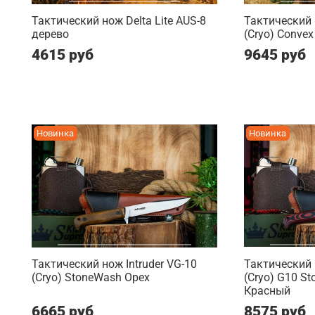
Тактический нож Delta Lite AUS-8
Тактический
дерево
(Cryo) Convex 
4615 руб
9645 руб
Новинка
Новинка
Тактический нож Intruder VG-10
Тактический 
(Cryo) StoneWash Орех
(Cryo) G10 S
Красный
6665 руб
8575 руб