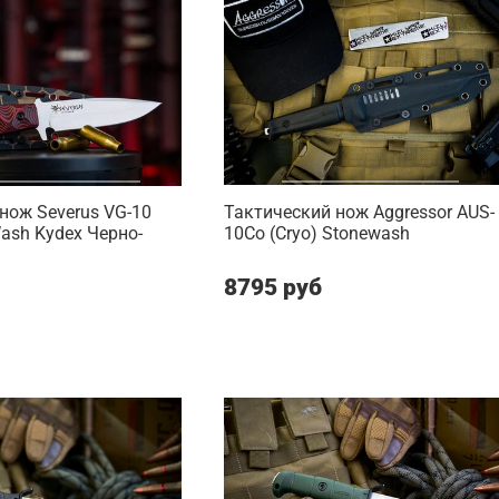
нож Severus VG-10
Тактический нож Aggressor AUS-
Wash Kydex Черно-
10Co (Cryo) Stonewash
8795 руб