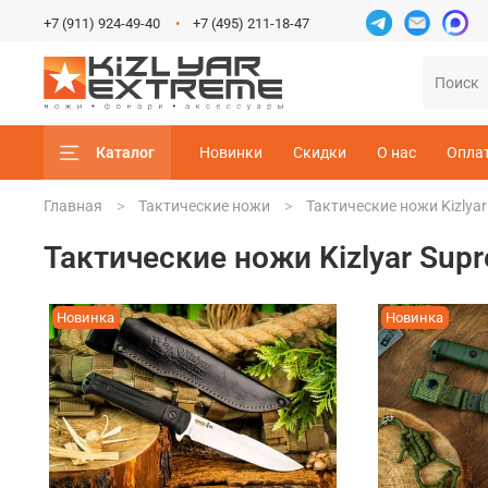
+7 (911) 924-49-40
+7 (495) 211-18-47
Каталог
Новинки
Скидки
О нас
Опла
Главная
Тактические ножи
Тактические ножи Kizlya
Тактические ножи Kizlyar Sup
Новинка
Новинка