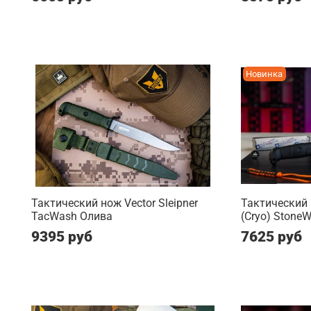
Новинка
Тактический нож Vector Sleipner
Тактический
TacWash Олива
(Cryo) Stone
9395 руб
7625 руб