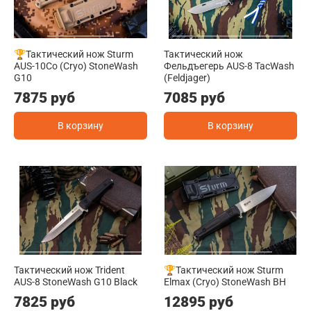
🏆Тактический нож Sturm
Тактический нож
AUS-10Co (Cryo) StoneWash
Фельдъегерь AUS-8 TacWash
G10
(Feldjager)
7875 руб
7085 руб
В корзину
В корзину
Тактический нож Trident
🏆Тактический нож Sturm
AUS-8 StoneWash G10 Black
Elmax (Cryo) StoneWash BH
7825 руб
12895 руб