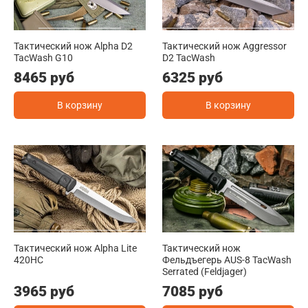
Тактический нож Alpha D2
Тактический нож Aggressor
TacWash G10
D2 TacWash
8465 руб
6325 руб
В корзину
В корзину
Тактический нож Alpha Lite
Тактический нож
420HC
Фельдъегерь AUS-8 TacWash
Serrated (Feldjager)
3965 руб
7085 руб