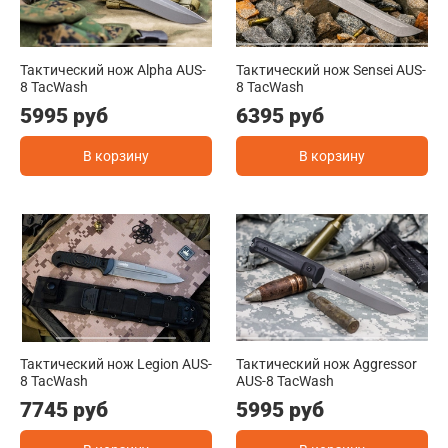
Тактический нож Alpha AUS-
Тактический нож Sensei AUS-
8 TacWash
8 TacWash
5995 руб
6395 руб
В корзину
В корзину
Тактический нож Legion AUS-
Тактический нож Aggressor
8 TacWash
AUS-8 TacWash
7745 руб
5995 руб