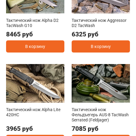
Тактический нож Alpha D2
Тактический нож Aggressor
TacWash G10
D2 TacWash
8465 руб
6325 руб
В корзину
В корзину
Тактический нож Alpha Lite
Тактический нож
420HC
Фельдъегерь AUS-8 TacWash
Serrated (Feldjager)
3965 руб
7085 руб