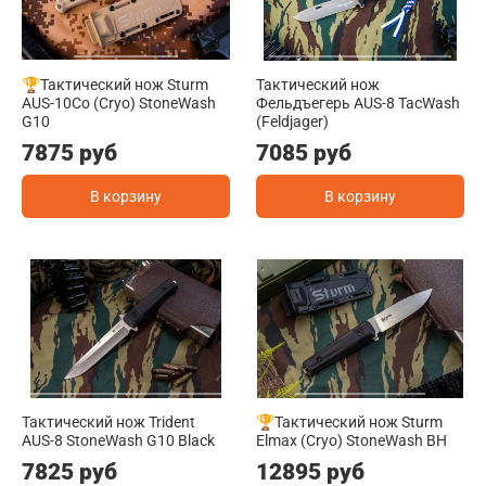
🏆Тактический нож Sturm
Тактический нож
AUS-10Co (Cryo) StoneWash
Фельдъегерь AUS-8 TacWash
G10
(Feldjager)
7875 руб
7085 руб
В корзину
В корзину
Тактический нож Trident
🏆Тактический нож Sturm
AUS-8 StoneWash G10 Black
Elmax (Cryo) StoneWash BH
7825 руб
12895 руб