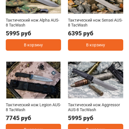
Тактический нож Alpha AUS-
Тактический нож Sensei AUS-
8 TacWash
8 TacWash
5995 руб
6395 руб
В корзину
В корзину
Тактический нож Legion AUS-
Тактический нож Aggressor
8 TacWash
AUS-8 TacWash
7745 руб
5995 руб