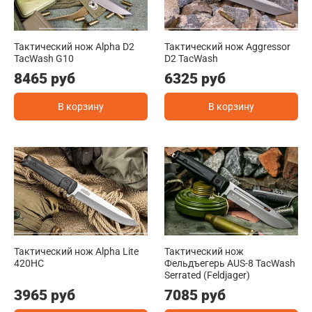
Тактический нож Alpha D2
Тактический нож Aggressor
TacWash G10
D2 TacWash
8465 руб
6325 руб
В корзину
В корзину
Тактический нож Alpha Lite
Тактический нож
420HC
Фельдъегерь AUS-8 TacWash
Serrated (Feldjager)
3965 руб
7085 руб