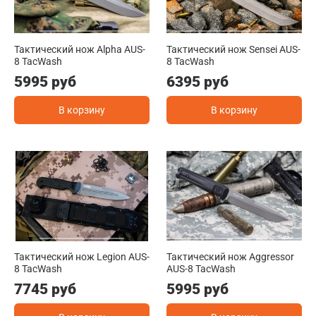
Тактический нож Alpha AUS-
Тактический нож Sensei AUS-
8 TacWash
8 TacWash
5995 руб
6395 руб
В корзину
В корзину
Тактический нож Legion AUS-
Тактический нож Aggressor
8 TacWash
AUS-8 TacWash
7745 руб
5995 руб