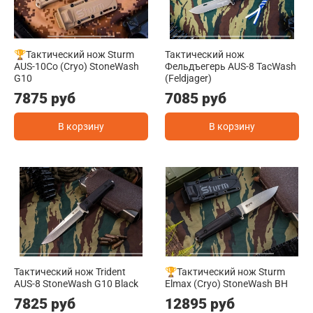
🏆Тактический нож Sturm
Тактический нож
AUS-10Co (Cryo) StoneWash
Фельдъегерь AUS-8 TacWash
G10
(Feldjager)
7875 руб
7085 руб
В корзину
В корзину
Тактический нож Trident
🏆Тактический нож Sturm
AUS-8 StoneWash G10 Black
Elmax (Cryo) StoneWash BH
7825 руб
12895 руб