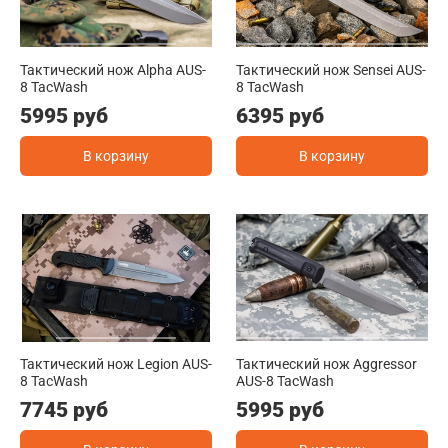
Тактический нож Alpha AUS-
Тактический нож Sensei AUS-
8 TacWash
8 TacWash
5995 руб
6395 руб
В корзину
В корзину
Тактический нож Legion AUS-
Тактический нож Aggressor
8 TacWash
AUS-8 TacWash
7745 руб
5995 руб