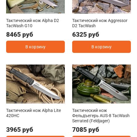
Тактический нож Alpha D2
Тактический нож Aggressor
TacWash G10
D2 TacWash
8465 руб
6325 руб
В корзину
В корзину
Тактический нож Alpha Lite
Тактический нож
420HC
Фельдъегерь AUS-8 TacWash
Serrated (Feldjager)
3965 руб
7085 руб