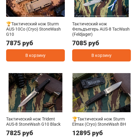
🏆Тактический нож Sturm
Тактический нож
AUS-10Co (Cryo) StoneWash
Фельдъегерь AUS-8 TacWash
G10
(Feldjager)
7875 руб
7085 руб
В корзину
В корзину
Тактический нож Trident
🏆Тактический нож Sturm
AUS-8 StoneWash G10 Black
Elmax (Cryo) StoneWash BH
7825 руб
12895 руб