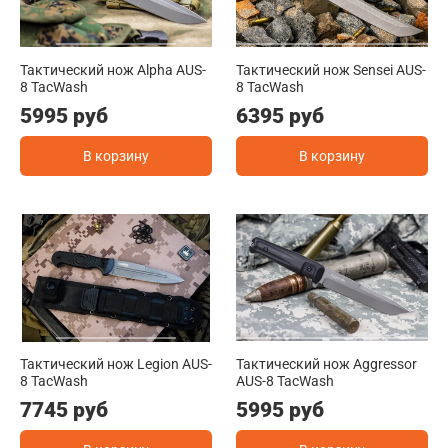
Тактический нож Alpha AUS-
Тактический нож Sensei AUS-
8 TacWash
8 TacWash
5995 руб
6395 руб
В корзину
В корзину
Тактический нож Legion AUS-
Тактический нож Aggressor
8 TacWash
AUS-8 TacWash
7745 руб
5995 руб