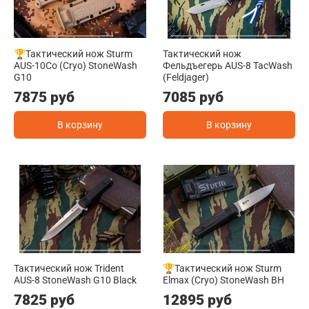
🏆Тактический нож Sturm
Тактический нож
AUS-10Co (Cryo) StoneWash
Фельдъегерь AUS-8 TacWash
G10
(Feldjager)
7875 руб
7085 руб
В корзину
В корзину
Тактический нож Trident
🏆Тактический нож Sturm
AUS-8 StoneWash G10 Black
Elmax (Cryo) StoneWash BH
7825 руб
12895 руб