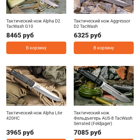
Тактический нож Alpha D2
Тактический нож Aggressor
TacWash G10
D2 TacWash
8465 руб
6325 руб
В корзину
В корзину
Тактический нож Alpha Lite
Тактический нож
420HC
Фельдъегерь AUS-8 TacWash
Serrated (Feldjager)
3965 руб
7085 руб