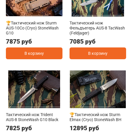
🏆Тактический нож Sturm
Тактический нож
AUS-10Co (Cryo) StoneWash
Фельдъегерь AUS-8 TacWash
G10
(Feldjager)
7875 руб
7085 руб
В корзину
В корзину
Тактический нож Trident
🏆Тактический нож Sturm
AUS-8 StoneWash G10 Black
Elmax (Cryo) StoneWash BH
7825 руб
12895 руб