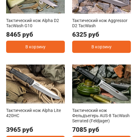
Тактический нож Alpha D2
Тактический нож Aggressor
TacWash G10
D2 TacWash
8465 руб
6325 руб
В корзину
В корзину
Тактический нож Alpha Lite
Тактический нож
420HC
Фельдъегерь AUS-8 TacWash
Serrated (Feldjager)
3965 руб
7085 руб