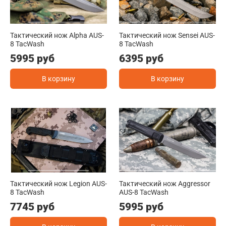
Тактический нож Alpha AUS-
Тактический нож Sensei AUS-
8 TacWash
8 TacWash
5995 руб
6395 руб
В корзину
В корзину
Тактический нож Legion AUS-
Тактический нож Aggressor
8 TacWash
AUS-8 TacWash
7745 руб
5995 руб