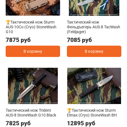
🏆Тактический нож Sturm
Тактический нож
AUS-10Co (Cryo) StoneWash
Фельдъегерь AUS-8 TacWash
G10
(Feldjager)
7875 руб
7085 руб
В корзину
В корзину
Тактический нож Trident
🏆Тактический нож Sturm
AUS-8 StoneWash G10 Black
Elmax (Cryo) StoneWash BH
7825 руб
12895 руб