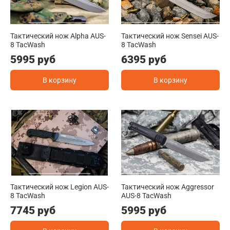
Тактический нож Alpha AUS-
Тактический нож Sensei AUS-
8 TacWash
8 TacWash
5995 руб
6395 руб
В корзину
В корзину
Тактический нож Legion AUS-
Тактический нож Aggressor
8 TacWash
AUS-8 TacWash
7745 руб
5995 руб