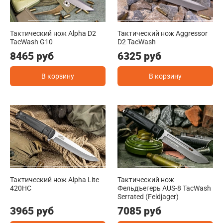
Тактический нож Alpha D2
Тактический нож Aggressor
TacWash G10
D2 TacWash
8465 руб
6325 руб
В корзину
В корзину
Тактический нож Alpha Lite
Тактический нож
420HC
Фельдъегерь AUS-8 TacWash
Serrated (Feldjager)
3965 руб
7085 руб