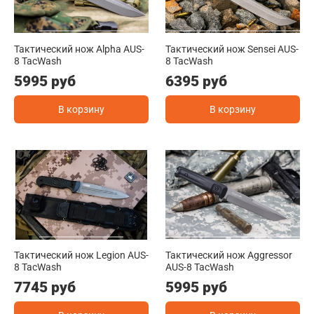
Тактический нож Alpha AUS-
Тактический нож Sensei AUS-
8 TacWash
8 TacWash
5995 руб
6395 руб
В корзину
В корзину
Тактический нож Legion AUS-
Тактический нож Aggressor
8 TacWash
AUS-8 TacWash
7745 руб
5995 руб