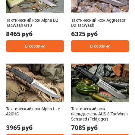
Тактический нож Alpha D2
Тактический нож Aggressor
TacWash G10
D2 TacWash
8465 руб
6325 руб
В корзину
В корзину
Тактический нож Alpha Lite
Тактический нож
420HC
Фельдъегерь AUS-8 TacWash
Serrated (Feldjager)
3965 руб
7085 руб