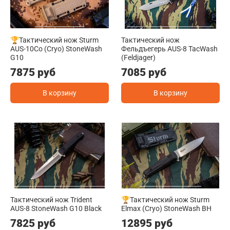
🏆Тактический нож Sturm
Тактический нож
AUS-10Co (Cryo) StoneWash
Фельдъегерь AUS-8 TacWash
G10
(Feldjager)
7875 руб
7085 руб
В корзину
В корзину
Тактический нож Trident
🏆Тактический нож Sturm
AUS-8 StoneWash G10 Black
Elmax (Cryo) StoneWash BH
7825 руб
12895 руб