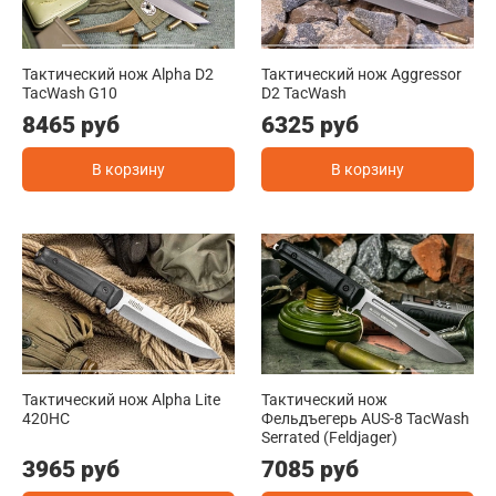
Тактический нож Alpha D2
Тактический нож Aggressor
TacWash G10
D2 TacWash
8465 руб
6325 руб
В корзину
В корзину
Тактический нож Alpha Lite
Тактический нож
420HC
Фельдъегерь AUS-8 TacWash
Serrated (Feldjager)
3965 руб
7085 руб