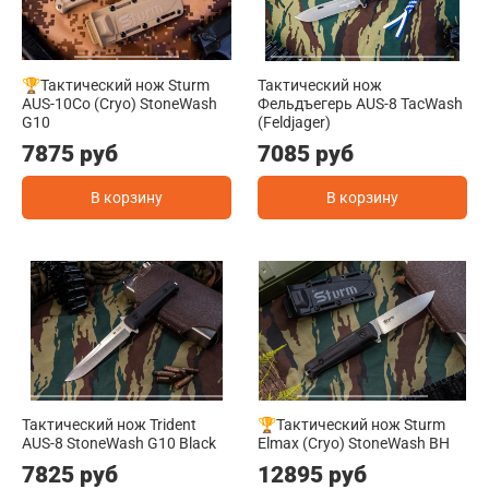
🏆Тактический нож Sturm
Тактический нож
AUS-10Co (Cryo) StoneWash
Фельдъегерь AUS-8 TacWash
G10
(Feldjager)
7875 руб
7085 руб
В корзину
В корзину
Тактический нож Trident
🏆Тактический нож Sturm
AUS-8 StoneWash G10 Black
Elmax (Cryo) StoneWash BH
7825 руб
12895 руб