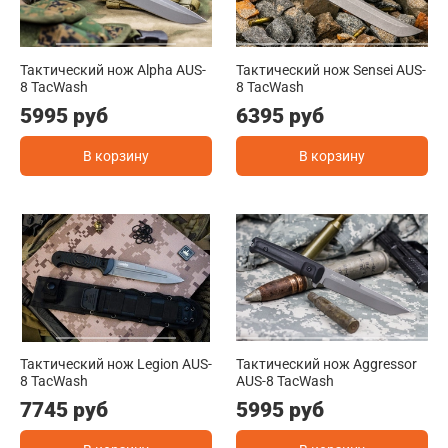
Тактический нож Alpha AUS-
Тактический нож Sensei AUS-
8 TacWash
8 TacWash
5995 руб
6395 руб
В корзину
В корзину
Тактический нож Legion AUS-
Тактический нож Aggressor
8 TacWash
AUS-8 TacWash
7745 руб
5995 руб