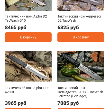
Тактический нож Alpha D2
Тактический нож Aggressor
TacWash G10
D2 TacWash
8465 руб
6325 руб
В корзину
В корзину
Тактический нож Alpha Lite
Тактический нож
420HC
Фельдъегерь AUS-8 TacWash
Serrated (Feldjager)
3965 руб
7085 руб