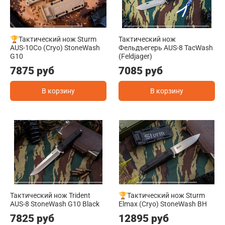
🏆Тактический нож Sturm
Тактический нож
AUS-10Co (Cryo) StoneWash
Фельдъегерь AUS-8 TacWash
G10
(Feldjager)
7875 руб
7085 руб
В корзину
В корзину
Тактический нож Trident
🏆Тактический нож Sturm
AUS-8 StoneWash G10 Black
Elmax (Cryo) StoneWash BH
7825 руб
12895 руб