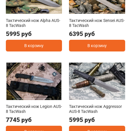
Тактический нож Alpha AUS-
Тактический нож Sensei AUS-
8 TacWash
8 TacWash
5995 руб
6395 руб
В корзину
В корзину
Тактический нож Legion AUS-
Тактический нож Aggressor
8 TacWash
AUS-8 TacWash
7745 руб
5995 руб