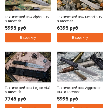
Тактический нож Alpha AUS-
Тактический нож Sensei AUS-
8 TacWash
8 TacWash
5995 руб
6395 руб
В корзину
В корзину
Тактический нож Legion AUS-
Тактический нож Aggressor
8 TacWash
AUS-8 TacWash
7745 руб
5995 руб