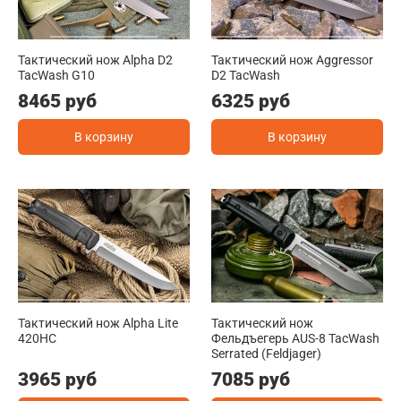
Тактический нож Alpha D2
Тактический нож Aggressor
TacWash G10
D2 TacWash
8465 руб
6325 руб
В корзину
В корзину
Тактический нож Alpha Lite
Тактический нож
420HC
Фельдъегерь AUS-8 TacWash
Serrated (Feldjager)
3965 руб
7085 руб