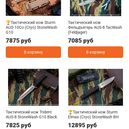
🏆Тактический нож Sturm
Тактический нож
AUS-10Co (Cryo) StoneWash
Фельдъегерь AUS-8 TacWash
G10
(Feldjager)
7875 руб
7085 руб
В корзину
В корзину
Тактический нож Trident
🏆Тактический нож Sturm
AUS-8 StoneWash G10 Black
Elmax (Cryo) StoneWash BH
7825 руб
12895 руб