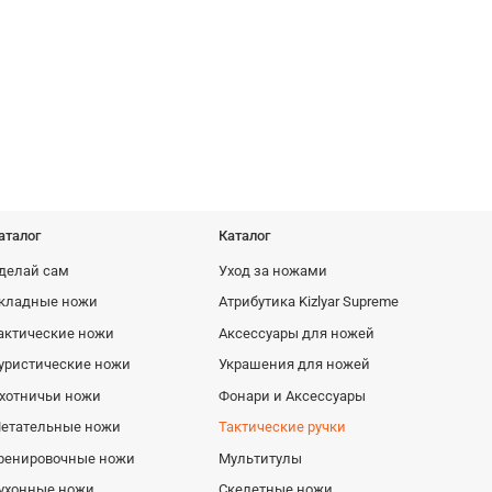
Кожаные погружные ножны General
Накладки Ta
X1
Пустыня
445 руб
1565 ру
аталог
Каталог
делай сам
Уход за ножами
кладные ножи
Атрибутика Kizlyar Supreme
актические ножи
Аксессуары для ножей
уристические ножи
Украшения для ножей
хотничьи ножи
Фонари и Аксессуары
етательные ножи
Тактические ручки
ренировочные ножи
Мультитулы
ухонные ножи
Скелетные ножи