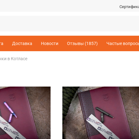
Сертифик
та
Доставка
Новости
Отзывы (1857)
Частые вопрос
чки в Котласе