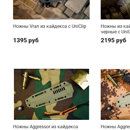
Ножны Vran из кайдекса c UniClip
Ножны из ка
черные c UniC
1395 руб
2195 руб
Ножны Aggressor из кайдекса
Ножны Aggres