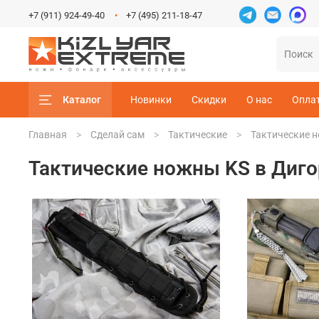
+7 (911) 924-49-40
+7 (495) 211-18-47
Каталог
Новинки
Скидки
О нас
Опла
Главная
Сделай сам
Тактические
Тактические н
Тактические ножны KS в Диго