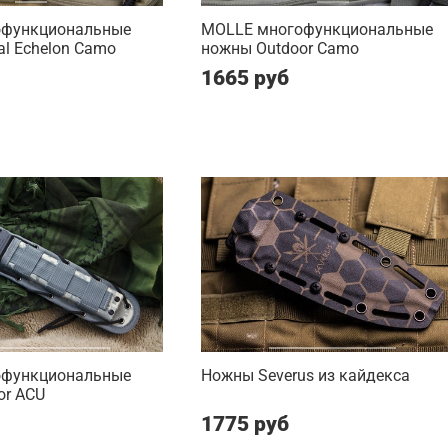
офункциональные
MOLLE многофункциональные
al Echelon Camo
ножны Outdoor Camo
1665 руб
офункциональные
Ножны Severus из кайдекса
or ACU
1775 руб