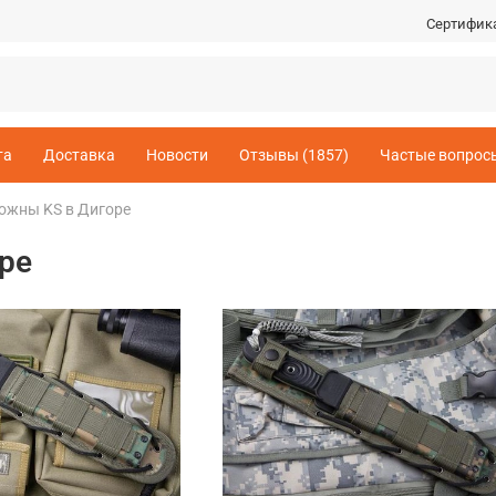
Сертифик
та
Доставка
Новости
Отзывы (1857)
Частые вопрос
ожны KS в Дигоре
ре