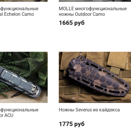
офункциональные
MOLLE многофункциональные
al Echelon Camo
ножны Outdoor Camo
1665 руб
офункциональные
Ножны Severus из кайдекса
or ACU
1775 руб