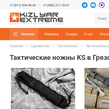
+7 (911) 924-49-40
+7 (495) 211-18-47
Каталог
Новинки
Скидки
О нас
Опла
Главная
Сделай сам
Тактические
Тактические н
Тактические ножны KS в Гряз