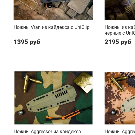
Ножны Vran из кайдекса c UniClip
Ножны из ка
черные c UniC
1395 руб
2195 руб
Ножны Aggressor из кайдекса
Ножны Aggres