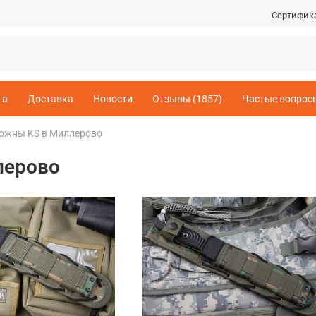
Сертифик
та
Доставка
Новости
Отзывы (1857)
Частые вопрос
ножны KS в Миллерово
лерово