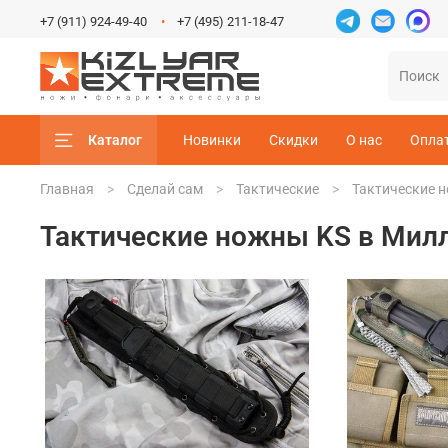
+7 (911) 924-49-40
+7 (495) 211-18-47
Каталог
Новинки
Скидки
О нас
Опла
Главная
Сделай сам
Тактические
Тактические 
Тактические ножны KS в Мил