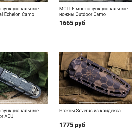
офункциональные
MOLLE многофункциональные
al Echelon Camo
ножны Outdoor Camo
1665 руб
офункциональные
Ножны Severus из кайдекса
or ACU
1775 руб