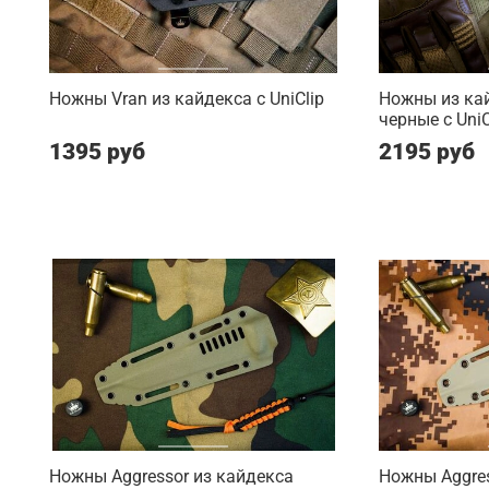
Ножны Vran из кайдекса c UniClip
Ножны из ка
черные c UniC
1395 руб
2195 руб
Ножны Aggressor из кайдекса
Ножны Aggres