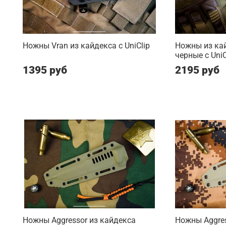
Ножны Vran из кайдекса c UniClip
Ножны из ка
черные c UniC
1395 руб
2195 руб
Ножны Aggressor из кайдекса
Ножны Aggres