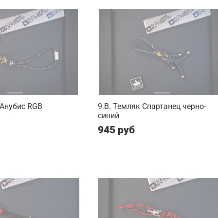
 Анубис RGB
9.B. Темляк Спартанец черно-
синий
945 руб