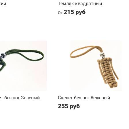
кий
Темляк квадратный
215 руб
От
т без ног Зеленый
Скелет без ног бежевый
255 руб