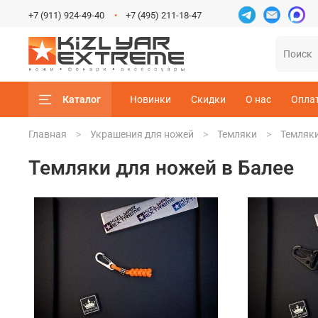
+7 (911) 924-49-40
+7 (495) 211-18-47
Каталог
Новинки
Скидки
О нас
Опла
Главная
Украшения для ножей
Темляки
Темляки
Темляки для ножей в Балее