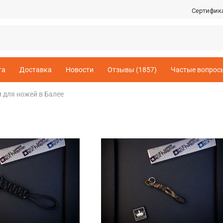
Сертифик
та
Доставка
Новости
Отзывы (1857)
Частые вопрос
 для ножей в Балее