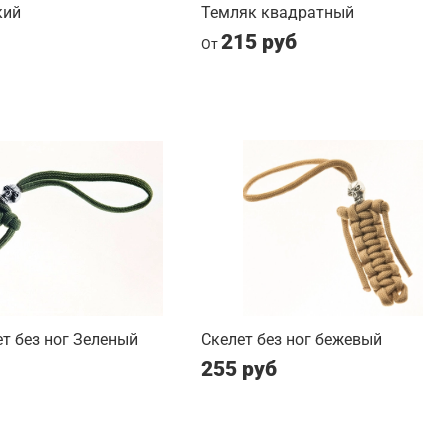
кий
Темляк квадратный
215 руб
От
т без ног Зеленый
Скелет без ног бежевый
255 руб