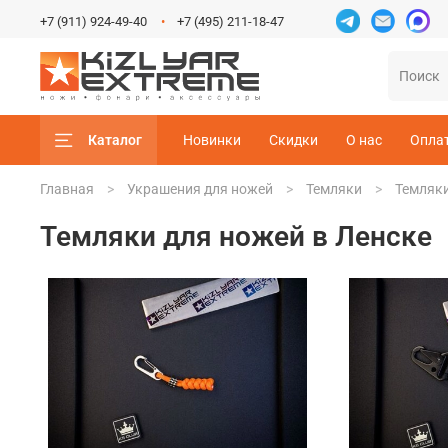
+7 (911) 924-49-40
+7 (495) 211-18-47
Каталог
Новинки
Скидки
О нас
Опла
Главная
Украшения для ножей
Темляки
Темляки
Темляки для ножей в Ленске