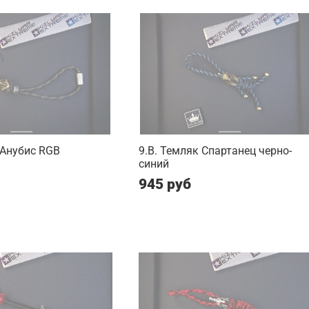
 Анубис RGB
9.B. Темляк Спартанец черно-
синий
945 руб