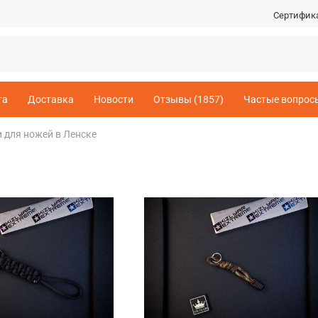
Сертифик
та
Доставка
Новости
Отзывы (1857)
Частые вопрос
 для ножей в Ленске