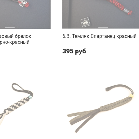
довый брелок
6.B. Темляк Спартанец красный
ерно-красный
395 руб