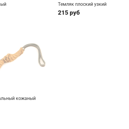
лый
Темляк плоский узкий
215 руб
альный кожаный