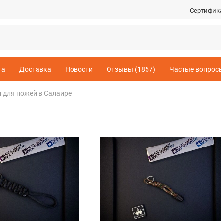
Сертифик
та
Доставка
Новости
Отзывы (1857)
Частые вопрос
 для ножей в Салаире