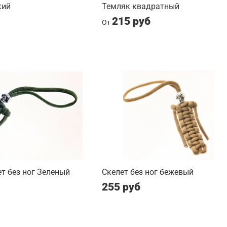
кий
Темляк квадратный
215 руб
От
т без ног Зеленый
Скелет без ног бежевый
255 руб