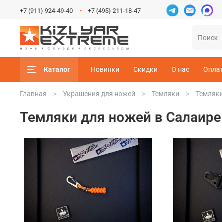
+7 (911) 924-49-40
+7 (495) 211-18-47
Каталог
Новинки
Скидки
О нас
Опла
Главная
Украшения для ножей
Темляки
Темляки
Темляки для ножей в Салаире