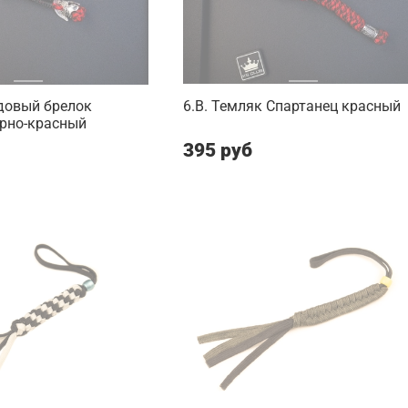
довый брелок
6.B. Темляк Спартанец красный
ерно-красный
395 руб