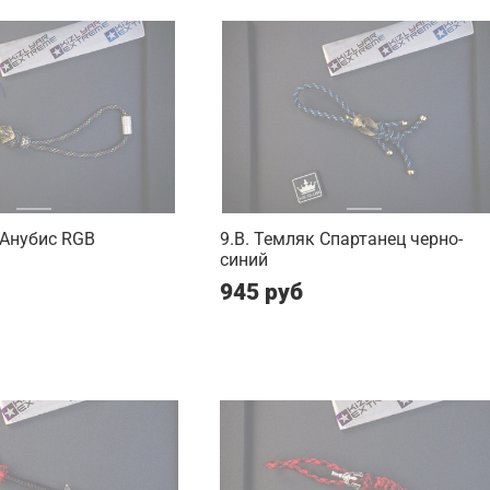
 Анубис RGB
9.B. Темляк Спартанец черно-
синий
945 руб