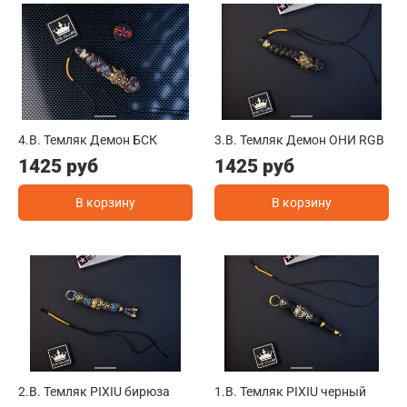
4.B. Темляк Демон БСК
3.B. Темляк Демон ОНИ RGB
1425 руб
1425 руб
В корзину
В корзину
2.B. Темляк PIXIU бирюза
1.B. Темляк PIXIU черный