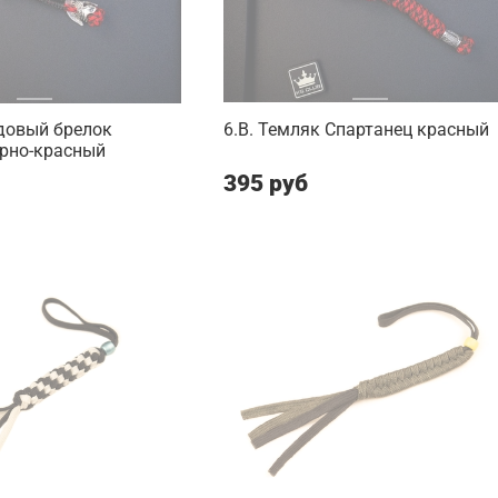
довый брелок
6.B. Темляк Спартанец красный
ерно-красный
395 руб