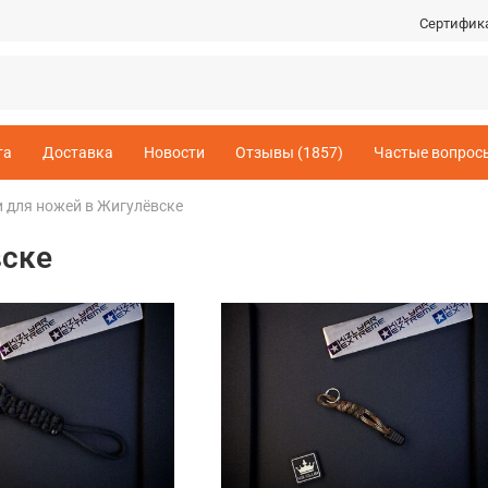
Сертифик
та
Доставка
Новости
Отзывы (1857)
Частые вопрос
 для ножей в Жигулёвске
вске