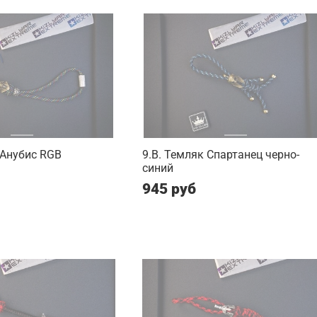
 Анубис RGB
9.B. Темляк Спартанец черно-
синий
945 руб