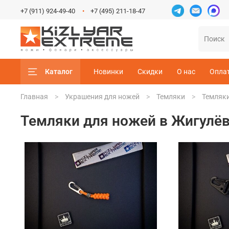
+7 (911) 924-49-40
+7 (495) 211-18-47
Каталог
Новинки
Скидки
О нас
Опла
Главная
Украшения для ножей
Темляки
Темляки
Темляки для ножей в Жигулё