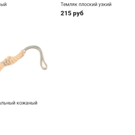
лый
Темляк плоский узкий
215 руб
альный кожаный