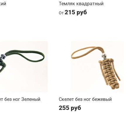
кий
Темляк квадратный
215 руб
От
т без ног Зеленый
Скелет без ног бежевый
255 руб