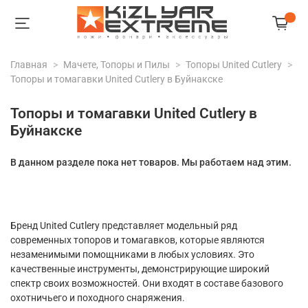
Главная
Мачете, Топоры и Пилы
Топоры United Cutlery
Топоры и томагавки United Cutlery в Буйнакске
Топоры и томагавки United Cutlery в
Буйнакске
В данном разделе пока нет товаров. Мы работаем над этим.
Бренд United Cutlery представляет модельный ряд
современных топоров и томагавков, которые являются
незаменимыми помощниками в любых условиях. Это
качественные инструменты, демонстрирующие широкий
спектр своих возможностей. Они входят в составе базового
охотничьего и походного снаряжения.