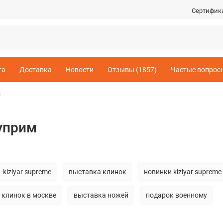
Сертифик
та
Доставка
Новости
Отзывы (1857)
Частые вопрос
м
уприм
kizlyar supreme
выставка клинок
новинки kizlyar supreme
клинок в москве
выставка ножей
подарок военному
ля
купить нож
купить нож производство россия