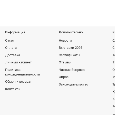
zlyar supreme baikal
ножи в россии
клинок 2026
подарок туристу
прототипы kizlyar supreme
ить нож baikal m
стингер кизляр суприм
о ножах
Информация
Дополнительно
К
аны
ножи северного типа
обзор от кизляр суприм
О нас
Новости
С
Оплата
Выставки 2026
С
ор
туристический нож купить
клинок на урале
Доставка
Сертификаты
Т
Личный кабинет
Отзывы
Т
zlyar extreme
складной кинжал
сталь aus-8 нож
Политика
Частые Вопросы
О
конфиденциальности
евраля
нож байкал м
шейник
Опрос
М
Обмен и возврат
Законодательство
Т
нщине
интервью о ножах
ратник
Контакты
К
К
ь kizlyar supreme
нож вектор
российский нож
Т
ож aus-8
нож baikal m
ножевая культура
Ш