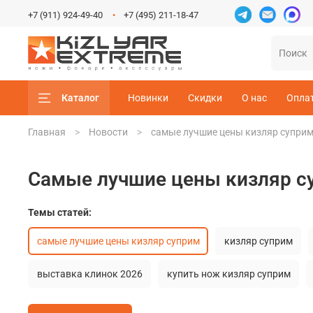
+7 (911) 924-49-40
+7 (495) 211-18-47
Каталог
Новинки
Скидки
О нас
Опла
Главная
Новости
самые лучшие цены кизляр супри
самые лучшие цены кизляр с
Темы статей:
самые лучшие цены кизляр суприм
кизляр суприм
выставка клинок 2026
купить нож кизляр суприм
витя кизляр суприм
ножевые выставки
23 февра