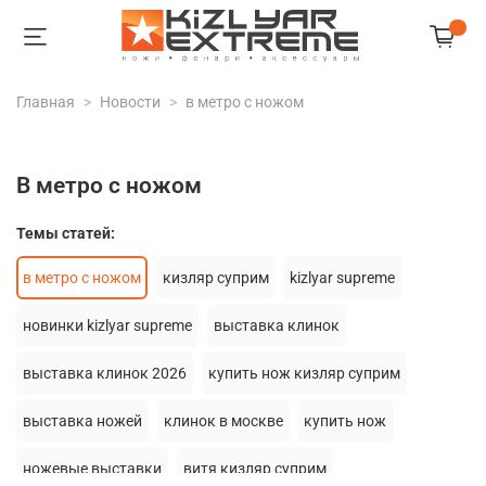
Главная
Новости
в метро с ножом
в метро с ножом
Темы статей:
в метро с ножом
кизляр суприм
kizlyar supreme
новинки kizlyar supreme
выставка клинок
выставка клинок 2026
купить нож кизляр суприм
выставка ножей
клинок в москве
купить нож
ножевые выставки
витя кизляр суприм