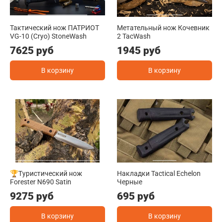
Тактический нож ПАТРИОТ
Метательный нож Кочевник
VG-10 (Cryo) StoneWash
2 TacWash
7625 руб
1945 руб
В корзину
В корзину
🏆Туристический нож
Накладки Tactical Echelon
Forester N690 Satin
Черные
9275 руб
695 руб
В корзину
В корзину