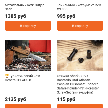
Метательный нож Лидер
Точильный инструмент RZR-
Satin
X3 800
1385 руб
995 руб
В корзину
В корзину
🏆Туристический нож
Стяжка Shark-SurvX-
General X1 AUS-8
Bastardo-Ural-Atlantis-
Caspian-Bushmate-Pioneer-
Safari-Intruder-Yeti-Forester
ScrewSet (винт+муфта)
2135 руб
115 руб