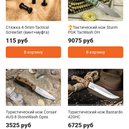
Стяжка 4-5mm-Tactical
🏆Тактический нож Sturm
ScrewSet (винт+муфта)
PGK TacWash OH
115 руб
9075 руб
В корзину
В корзину
Туристический нож Corsair
Туристический нож Bastardo
AUS-8 StoneWash Орех
420HC
3525 руб
6725 руб