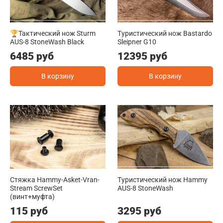
🏆Тактический нож Sturm
Туристический нож Bastardo
AUS-8 StoneWash Black
Sleipner G10
6485 руб
12395 руб
В корзину
В корзину
Стяжка Hammy-Asket-Vran-
Туристический нож Hammy
Stream ScrewSet
AUS-8 StoneWash
(винт+муфта)
115 руб
3295 руб