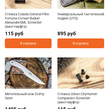
Стяжка Colada-General-Flint-
Универсальный тактический
Fortuna-Corsair-Baikal-
подвес (UTS)
AlexanderSML ScrewSet
(винт+муфта)
115 руб
895 руб
В корзину
В корзину
Метательный нож Осётр
Стяжка Urban-CityHunter-
Satin
Companero ScrewSet
(винт+муфта)