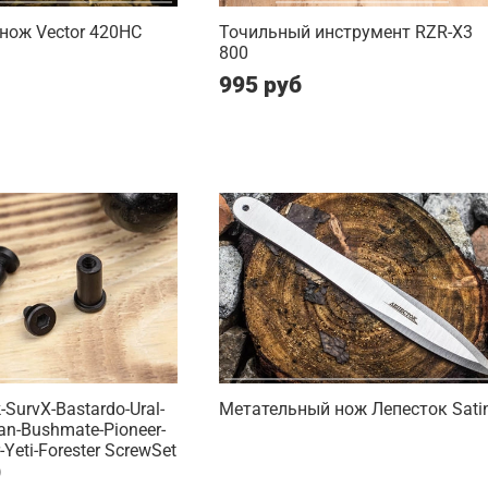
нож Vector 420HC
Точильный инструмент RZR-X3
800
995 руб
SurvX-Bastardo-Ural-
Метательный нож Лепесток Sati
ian-Bushmate-Pioneer-
r-Yeti-Forester ScrewSet
)