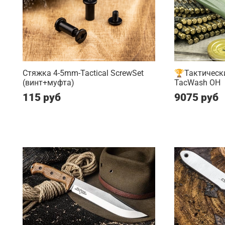
Стяжка 4-5mm-Tactical ScrewSet
🏆Тактическ
(винт+муфта)
TacWash OH
115 руб
9075 руб