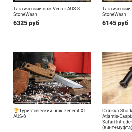
Тактический нож Vector AUS-8
Тактический 
StoneWash
StoneWash
6325 руб
6145 руб
🏆Туристический нож General X1
Стяжка Shark-
AUS-8
Atlantis-Casp
Safari-Intrude
(винт+муфта