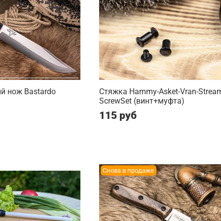
й нож Bastardo
Стяжка Hammy-Asket-Vran-Strea
ScrewSet (винт+муфта)
115 руб
Снова в продаже