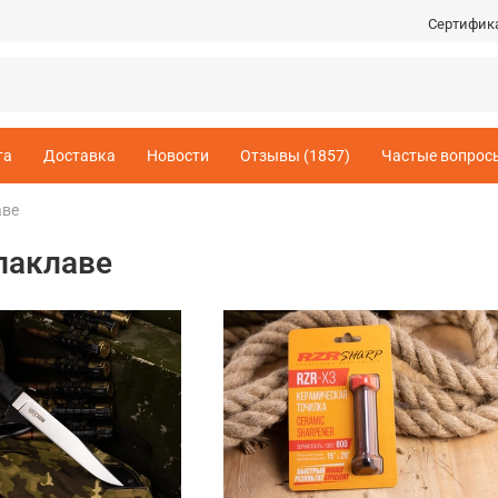
Сертифик
та
Доставка
Новости
Отзывы (1857)
Частые вопрос
аве
лаклаве