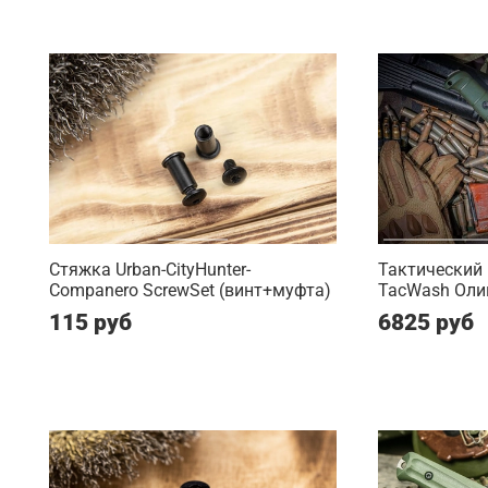
Стяжка Urban-CityHunter-
Тактический 
Companero ScrewSet (винт+муфта)
TacWash Оли
115 руб
6825 руб