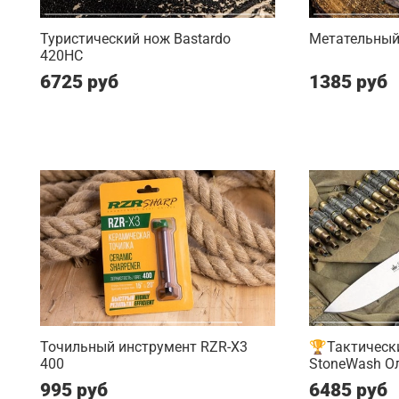
Туристический нож Bastardo
Метательный
420HC
6725 руб
1385 руб
Точильный инструмент RZR-X3
🏆Тактически
400
StoneWash О
995 руб
6485 руб