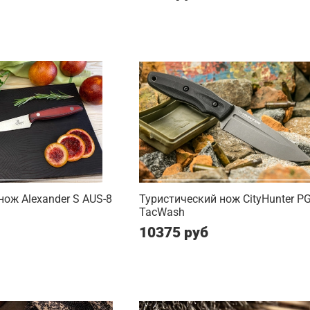
ож Alexander S AUS-8
Туристический нож CityHunter P
TacWash
10375 руб