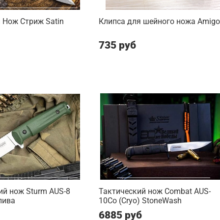
 Нож Стриж Satin
Клипса для шейного ножа Amigo
735 руб
й нож Sturm AUS-8
Тактический нож Combat AUS-
лива
10Co (Cryo) StoneWash
6885 руб