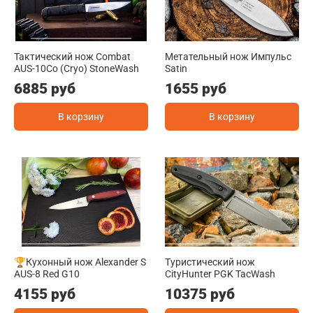
Тактический нож Combat
Метательный нож Импульс
AUS-10Co (Cryo) StoneWash
Satin
6885 руб
1655 руб
В корзину
В корзину
🏆Кухонный нож Alexander S
Туристический нож
AUS-8 Red G10
CityHunter PGK TacWash
4155 руб
10375 руб