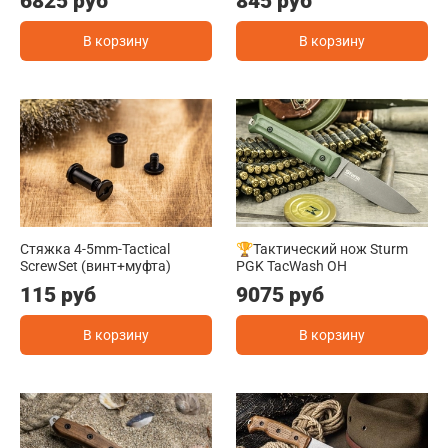
6825 руб
845 руб
В корзину
В корзину
Стяжка 4-5mm-Tactical
🏆Тактический нож Sturm
ScrewSet (винт+муфта)
PGK TacWash OH
115 руб
9075 руб
В корзину
В корзину