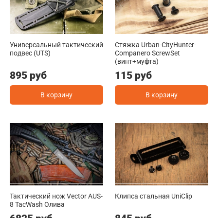
Универсальный тактический
Стяжка Urban-CityHunter-
подвес (UTS)
Companero ScrewSet
(винт+муфта)
895 руб
115 руб
В корзину
В корзину
Тактический нож Vector AUS-
Клипса стальная UniClip
8 TacWash Олива