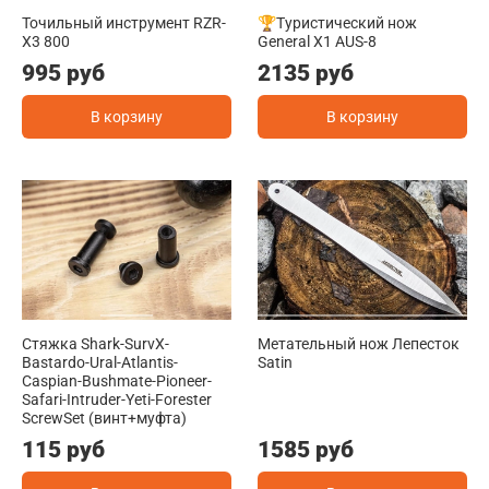
Точильный инструмент RZR-
🏆Туристический нож
X3 800
General X1 AUS-8
995 руб
2135 руб
В корзину
В корзину
Стяжка Shark-SurvX-
Метательный нож Лепесток
Bastardo-Ural-Atlantis-
Satin
Caspian-Bushmate-Pioneer-
Safari-Intruder-Yeti-Forester
ScrewSet (винт+муфта)
115 руб
1585 руб