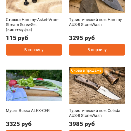
Стяжка Hammy-Asket-Vran-
Туристический нож Hammy
Stream ScrewSet
AUS-8 StoneWash
(винт+муфта)
115 руб
3295 руб
В корзину
В корзину
Снова в продаже
Мусат Russo ALEX-CER
Туристический нож Colada
AUS-8 StoneWash
3325 руб
3985 руб