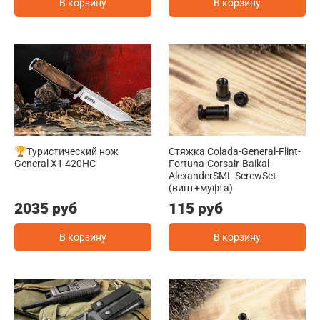
В корзину
В корзину
🏆Туристический нож
Стяжка Colada-General-Flint-
General X1 420HC
Fortuna-Corsair-Baikal-
AlexanderSML ScrewSet
(винт+муфта)
2035 руб
115 руб
В корзину
В корзину