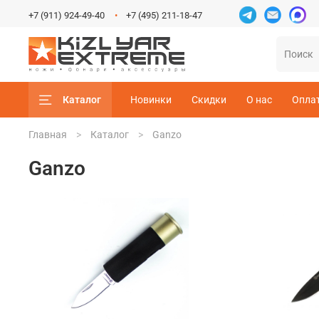
+7 (911) 924-49-40
+7 (495) 211-18-47
Каталог
Новинки
Скидки
О нас
Опла
Главная
Каталог
Ganzo
Ganzo