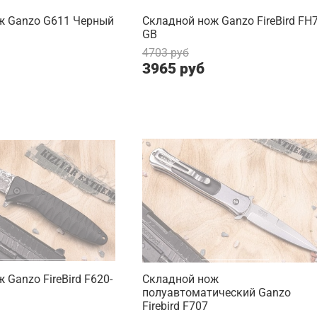
ж Ganzo G611 Черный
Складной нож Ganzo FireBird FH7
GB
4703 руб
3965 руб
 Ganzo FireBird F620-
Складной нож
полуавтоматический Ganzo
Firebird F707