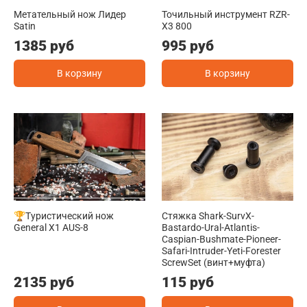
Метательный нож Лидер
Точильный инструмент RZR-
Satin
X3 800
1385 руб
995 руб
В корзину
В корзину
🏆Туристический нож
Стяжка Shark-SurvX-
General X1 AUS-8
Bastardo-Ural-Atlantis-
Caspian-Bushmate-Pioneer-
Safari-Intruder-Yeti-Forester
ScrewSet (винт+муфта)
2135 руб
115 руб