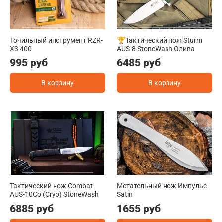
Точильный инструмент RZR-
🏆Тактический нож Sturm
X3 400
AUS-8 StoneWash Олива
995 руб
6485 руб
В корзину
В корзину
Тактический нож Combat
Метательный нож Импульс
AUS-10Co (Cryo) StoneWash
Satin
6885 руб
1655 руб