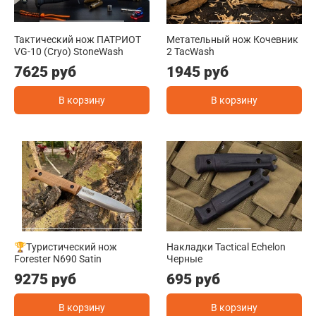
Тактический нож ПАТРИОТ
Метательный нож Кочевник
VG-10 (Cryo) StoneWash
2 TacWash
7625 руб
1945 руб
В корзину
В корзину
🏆Туристический нож
Накладки Tactical Echelon
Forester N690 Satin
Черные
9275 руб
695 руб
В корзину
В корзину