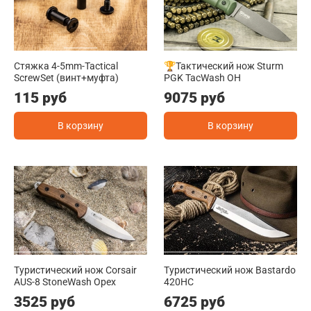
Стяжка 4-5mm-Tactical
🏆Тактический нож Sturm
ScrewSet (винт+муфта)
PGK TacWash OH
115 руб
9075 руб
В корзину
В корзину
Туристический нож Corsair
Туристический нож Bastardo
AUS-8 StoneWash Орех
420HC
3525 руб
6725 руб