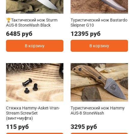
🏆Тактический нож Sturm
Туристический нож Bastardo
AUS-8 StoneWash Black
Sleipner G10
6485 руб
12395 руб
В корзину
В корзину
Стяжка Hammy-Asket-Vran-
Туристический нож Hammy
Stream ScrewSet
AUS-8 StoneWash
(винт+муфта)
115 руб
3295 руб