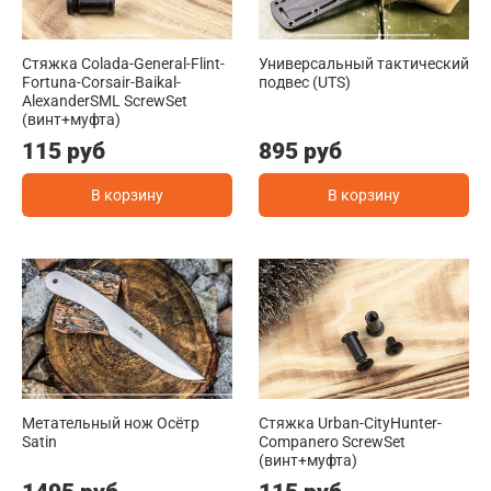
Стяжка Colada-General-Flint-
Универсальный тактический
Fortuna-Corsair-Baikal-
подвес (UTS)
AlexanderSML ScrewSet
(винт+муфта)
115 руб
895 руб
В корзину
В корзину
Метательный нож Осётр
Стяжка Urban-CityHunter-
Satin
Companero ScrewSet
(винт+муфта)